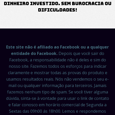
dinheiro investido. Sem burocracia ou
dificuldades!
Este site não é afiliado ao Facebook ou a qualquer
entidade do Facebook.
Depois que você sair do
Facebook, a responsabilidade não é deles e sim do
nosso site. Fazemos todos os esforços para indicar
claramente e mostrar todas as provas do produto e
usamos resultados reais. Nós não vendemos o seu e-
mail ou qualquer informação para terceiros. Jamais
fazemos nenhum tipo de spam. Se você tiver alguma
dúvida, sinta-se à vontade para usar o link de contato
e falar conosco em horário comercial de Segunda a
Sextas das 09h00 ás 18h00. Lemos e respondemos